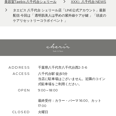
美容室Taebis 八千代台シェリール
XXX）八千代台 NEWS
タエビス 八千代台 シェリール店「LINE公式アカウント」最新
配信 今回は「 透明肌美人は早めの紫外線ケアが鍵 」「頭皮の
ケアリセットリーコラボイベント 」
ADDRESS
千葉県八千代市八千代台西2-3-6
ACCESS
八千代台駅 徒歩5分
当店に駐車場はございません。近隣のコイン
式駐車場をご利用ください。
OPEN
9:00～18:00
最終受付：カラー・パーマ 16:00、カット
17:00
CLOSED
火曜日