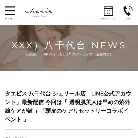
MENU
RESERVE
TEL
HOME
XXX）八千代台 NEWS
PRICE
美容室CHERIR 八千代台BLOGのアーカイブ（過去ログ）
MAP
タエビス 八千代台 シェリール店「LINE公式アカウ
ント」最新配信 今回は「 透明肌美人は早めの紫外
線ケアが鍵 」「頭皮のケアリセットリーコラボイ
ベント 」