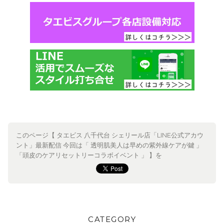
このページ【 タエビス 八千代台 シェリール店「LINE公式アカウ
ント」最新配信 今回は「 透明肌美人は早めの紫外線ケアが鍵 」
「頭皮のケアリセットリーコラボイベント 」 】を
CATEGORY