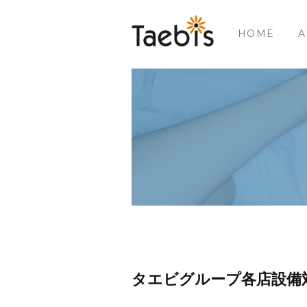
HOME
A
タエビグループ各店設備