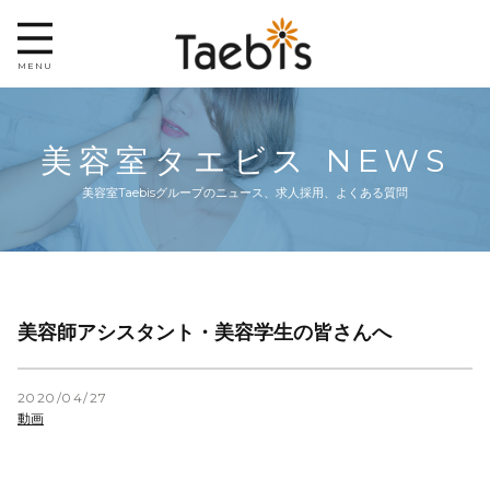
MENU
HOME
美容室タエビス NEWS
ABOUT US
美容室Taebisグループのニュース、求人採用、よくある質問
NEWS
RECRUIT
美容師アシスタント・美容学生の皆さんへ
2020/04/27
動画