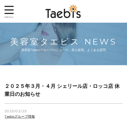
MENU
HOME
美容室タエビス NEWS
ABOUT US
美容室Taebisグループのニュース、求人採用、よくある質問
NEWS
RECRUIT
２０２５年３月・４月 シェリール店・ロッコ店 休
業日のお知らせ
2025/02/25
Taebisグループ情報